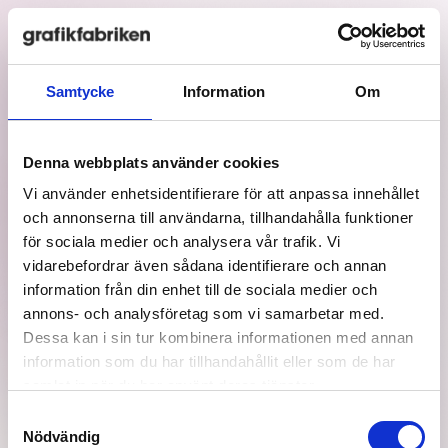
Huvudmeny
Samtycke
Information
Om
KUNDCASE
Denna webbplats använder cookies
ZOOGARNER
Vi använder enhetsidentifierare för att anpassa innehållet
och annonserna till användarna, tillhandahålla funktioner
för sociala medier och analysera vår trafik. Vi
vidarebefordrar även sådana identifierare och annan
En modern webbshop för djurprylar
information från din enhet till de sociala medier och
annons- och analysföretag som vi samarbetar med.
Dessa kan i sin tur kombinera informationen med annan
information som du har tillhandahållit eller som de har
samlat in när du har använt deras tjänster.
Samtyckesval
Nödvändig