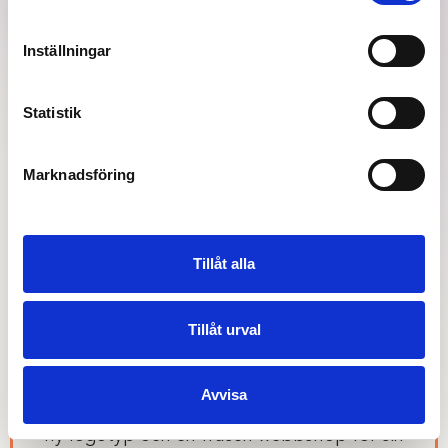
HUNDFODER DIREKT TILL
DÖRREN
Inställningar
Statistik
Kund:
ZOOGARNER
Projektomfång:
BRAND, E-HANDEL
Marknadsföring
Tillåt alla
BRIEF
Tillåt urval
Zoogarner är en zoobutik på nätet, som säljer
allt från hundfoder till akvariesand till
Avvisa
tuggleksaker. De behövde för sin lansering en
ny logotyp och en fräsch webbshop för sin