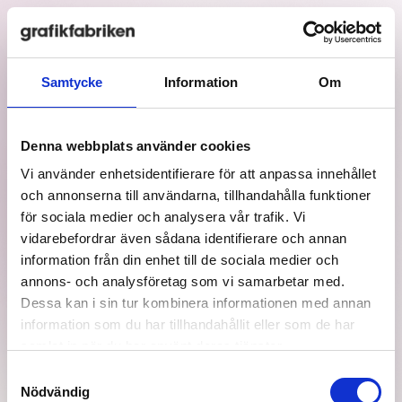
Huvudmeny
Samtycke
Information
Om
VÅRA UPPDRAG
Denna webbplats använder cookies
Vi använder enhetsidentifierare för att anpassa innehållet
och annonserna till användarna, tillhandahålla funktioner
för sociala medier och analysera vår trafik. Vi
Lite low-key skryt om vad vi åstadkommit, helt
vidarebefordrar även sådana identifierare och annan
enkelt
information från din enhet till de sociala medier och
annons- och analysföretag som vi samarbetar med.
Dessa kan i sin tur kombinera informationen med annan
information som du har tillhandahållit eller som de har
samlat in när du har använt deras tjänster.
Samtyckesval
Ruskigt snyggt, eller hur?
Nödvändig