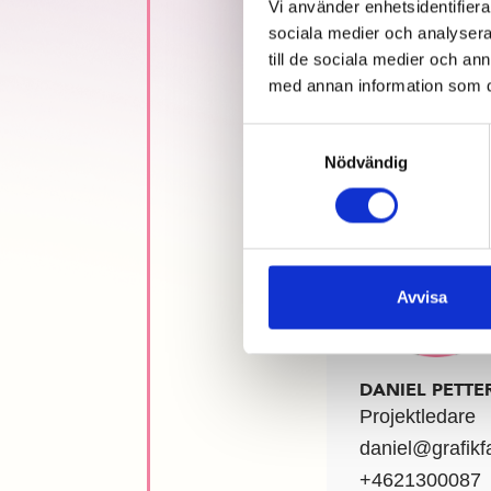
Vi använder enhetsidentifierar
sociala medier och analysera 
till de sociala medier och a
med annan information som du 
PRATA M
BOKA IN 30 M
Samtyckesval
PASSAR DIG
Nödvändig
Avvisa
DANIEL PETTE
Projektledare
daniel@grafikf
+4621300087