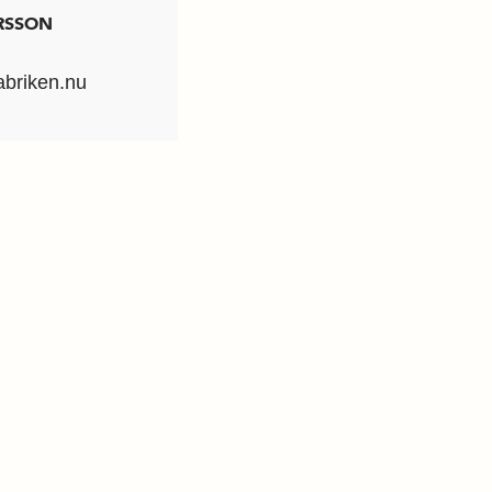
RSSON
abriken.nu
riken.nu
Fabrik
7