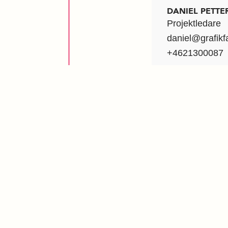
DANIEL PETTE
Projektledare
daniel@grafikf
+4621300087
hej@grafikfab
021 30 00 87