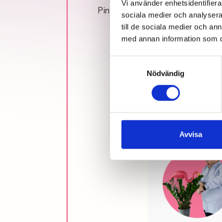
Vi använder enhetsidentifierar
Ping-pong-king med kod som m
sociala medier och analysera 
till de sociala medier och a
med annan information som du 
Samtyckesval
Nödvändig
PRATA M
BOKA IN 30 M
PASSAR DIG
Avvisa