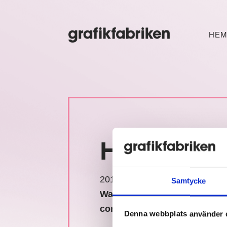
HE
HAMPUS
2018 / 08 / 08
Samtycke
Warning
: Trying to access arra
content/themes/_grafikfabrik
Denna webbplats använder 