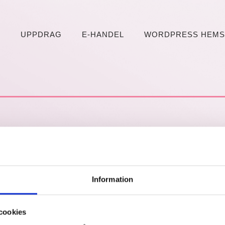
M
UPPDRAG
E-HANDEL
WORDPRESS HEMS
Information
y offset on false in
/home/grafikfabriken/public_html/
en/templates/content-single.php
on line
6
cookies